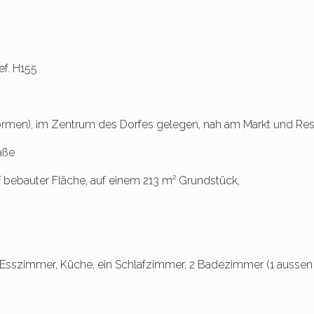
f. H155
ormen), im Zentrum des Dorfes gelegen, nah am Markt und Res
aße
bebauter Fläche, auf einem 213 m² Grundstück,
szimmer, Küche, ein Schlafzimmer, 2 Badezimmer (1 aussen 