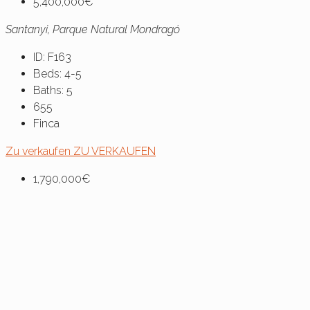
5,400,000€
Santanyi, Parque Natural Mondragó
ID:
F163
Beds:
4-5
Baths:
5
655
Finca
Zu verkaufen
ZU VERKAUFEN
1,790,000€