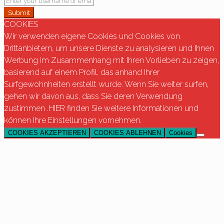
Submit
COOKIES
Wir verwenden eigene Cookies und Cookies von
Drittanbietern, um unsere Dienste zu analysieren und Ihnen
Werbung im Zusammenhang mit Ihren Vorlieben zu zeigen,
basierend auf einem Profil, das anhand Ihrer
Surfgewohnheiten erstellt wurde. Wenn Sie weiter surfen,
gehen wir davon aus, dass Sie deren Verwendung
zustimmen .HIER finden Sie weitere Informationen und
können Ihre Einstellungen vornehmen.
COOKIES AKZEPTIEREN
COOKIES ABLEHNEN
Cookies