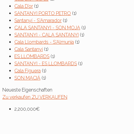
Cala D’or
(1)
SANTANYI PORTO PETRO
(1)
Santanyí - S'Amarador
(1)
CALA SANTANYI - SON MOJA
(1)
SANTANYI - CALA SANTANYI
(1)
Cala Llombards - S'Almunia
(1)
Cala Santanyí
(1)
ES LLOMBARDS
(1)
SANTANYI - ES LLOMBARDS
(1)
Cala Figuera
(1)
SON MACIÁ
(1)
Neueste Eigenschaften
Zu verkaufen
ZU VERKAUFEN
2,200,000€