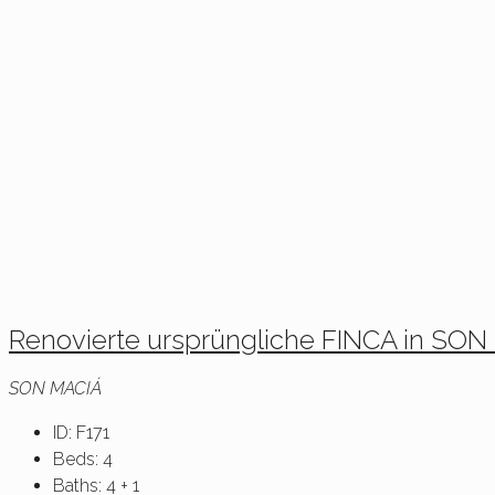
Renovierte ursprüngliche FINCA in SON 
SON MACIÁ
ID:
F171
Beds:
4
Baths:
4 + 1