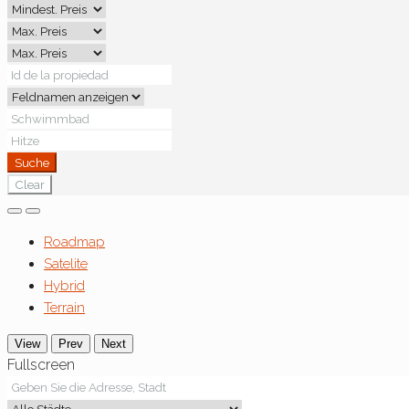
Suche
Clear
Roadmap
Satelite
Hybrid
Terrain
View
Prev
Next
Fullscreen