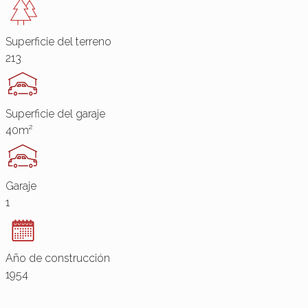
Superficie del terreno
213
Superficie del garaje
40m²
Garaje
1
Año de construcción
1954