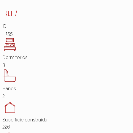
ID
H155
Dormitorios
3
Baños
2
Superficie construida
226