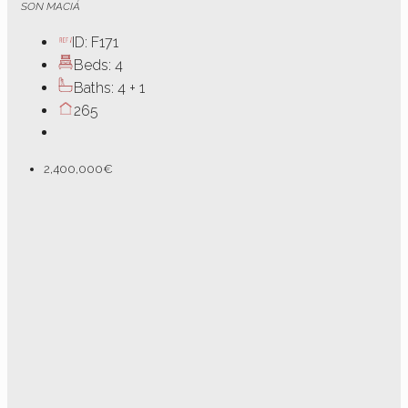
SON MACIÁ
ID:
F171
Beds:
4
Baths:
4 + 1
265
2,400,000€