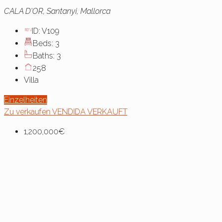
CALA D'OR, Santanyi, Mallorca
ID:
V109
Beds:
3
Baths:
3
258
Villa
Einzelheiten
Zu verkaufen
VENDIDA
VERKAUFT
1,200,000€