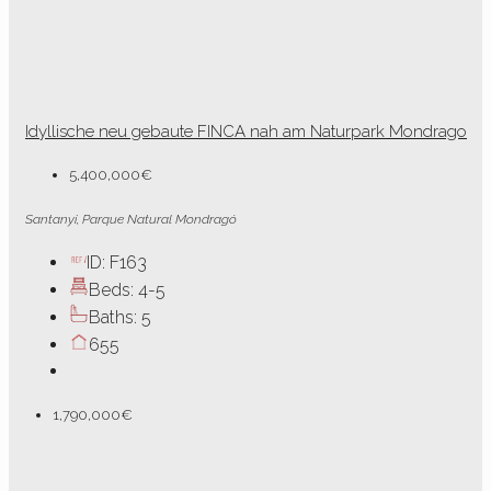
Idyllische neu gebaute FINCA nah am Naturpark Mondrago
5,400,000€
Santanyi, Parque Natural Mondragó
ID:
F163
Beds:
4-5
Baths:
5
655
1,790,000€