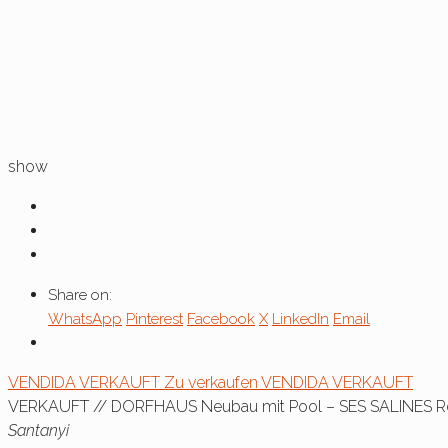
show
Share on:
WhatsApp
Pinterest
Facebook
X
LinkedIn
Email
VENDIDA
VERKAUFT
Zu verkaufen
VENDIDA
VERKAUFT
VERKAUFT // DORFHAUS Neubau mit Pool – SES SALINES Re
Santanyi