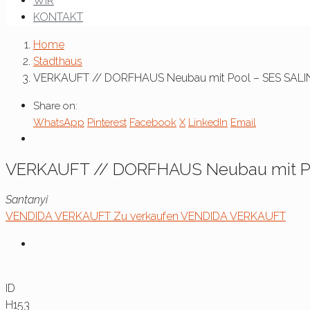
WIR
KONTAKT
Home
Stadthaus
VERKAUFT // DORFHAUS Neubau mit Pool – SES SALIN
Share on:
WhatsApp
Pinterest
Facebook
X
LinkedIn
Email
VERKAUFT // DORFHAUS Neubau mit Poo
Santanyi
VENDIDA
VERKAUFT
Zu verkaufen
VENDIDA
VERKAUFT
ID
H153