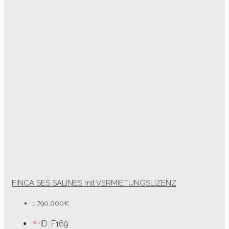
FINCA SES SALINES mit VERMIETUNGSLIZENZ
1,790,000€
ID:
F169