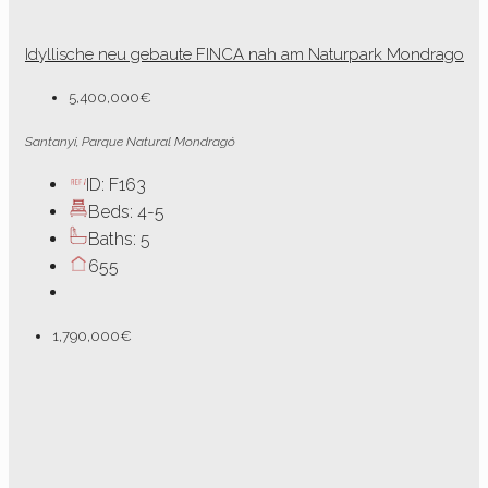
Idyllische neu gebaute FINCA nah am Naturpark Mondrago
5,400,000€
Santanyi, Parque Natural Mondragó
ID:
F163
Beds:
4-5
Baths:
5
655
1,790,000€