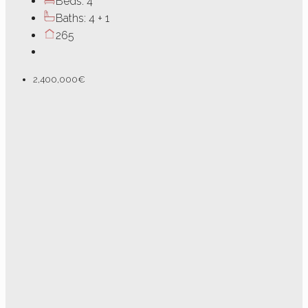
Beds:
4
Baths:
4 + 1
265
2,400,000€