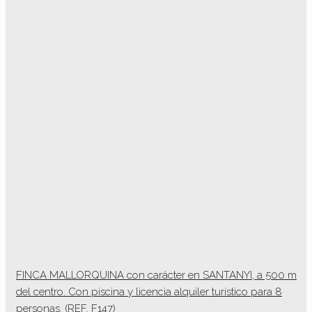
FINCA MALLORQUINA con carácter en SANTANYI, a 500 m
del centro. Con piscina y licencia alquiler turístico para 8
personas. (REF. F147)