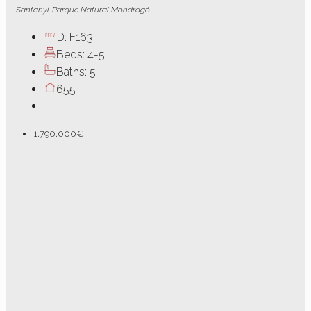
Santanyi, Parque Natural Mondragó
ID:
F163
Beds:
4-5
Baths:
5
655
1,790,000€