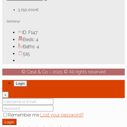
3,750,000€
Santanyi
ID:
F147
Beds:
4
Baths:
4
515
© Casa & Co – 2025 © All rights reserved
Login
×
Remember me
Lost your password?
Login