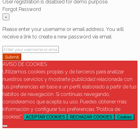
User registration is disabled for demo purpose.
Forgot Password
×
Please enter your username or email address. You will
receive a link to create a new password via email.
Submit
AVISO DE COOKIES
Utilizamos cookies propias y de terceros para analizar
nuestros servicios y mostrarte publicidad relacionada con
tus preferencias en base a un perfil elaborado a partir de tus
hábitos de navegación. Si continuas navegando,
consideramos que acepta su uso. Puedes obtener más
información y configurar tus preferencias "Política de
cookies".
ACEPTAR COOKIES
RECHAZAR COOKIES
Cookies