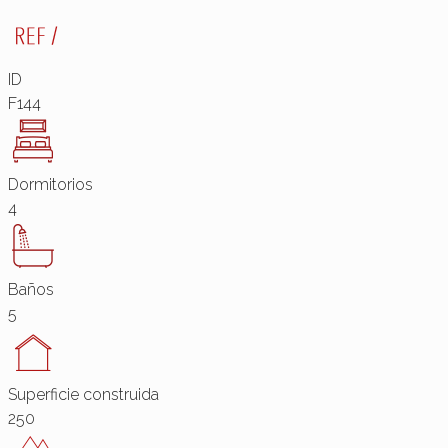
ID
F144
Dormitorios
4
Baños
5
Superficie construida
250