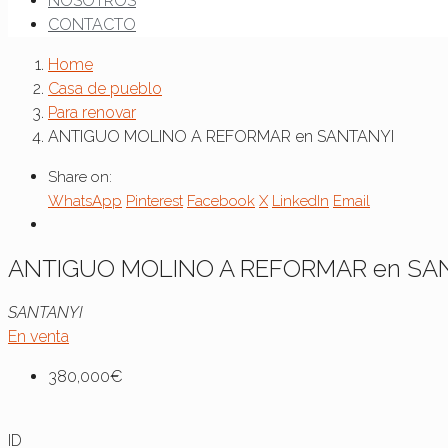
NOSOTROS
CONTACTO
Home
Casa de pueblo
Para renovar
ANTIGUO MOLINO A REFORMAR en SANTANYI
Share on:
WhatsApp
Pinterest
Facebook
X
LinkedIn
Email
ANTIGUO MOLINO A REFORMAR en SA
SANTANYI
En venta
380,000€
ID