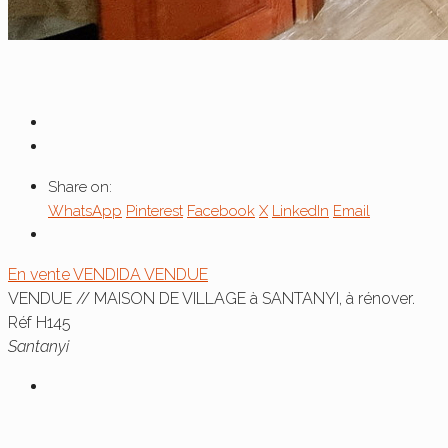
Share on:
WhatsApp
Pinterest
Facebook
X
LinkedIn
Email
En vente
VENDIDA
VENDUE
VENDUE // MAISON DE VILLAGE à SANTANYI, à rénover.
Réf H145
Santanyi